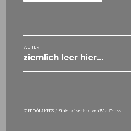
Beitrags-
WEITER
Navigation
ziemlich leer hier…
Nächster
Beitrag:
GUT DÖLLNITZ
Stolz präsentiert von WordPress