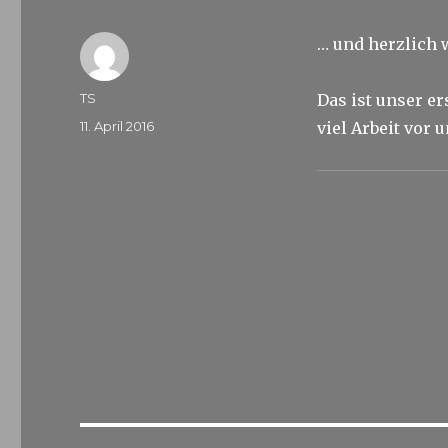
… und herzlich
Autor
TS
Das ist unser er
Veröffentlicht
11. April 2016
viel Arbeit vor u
am