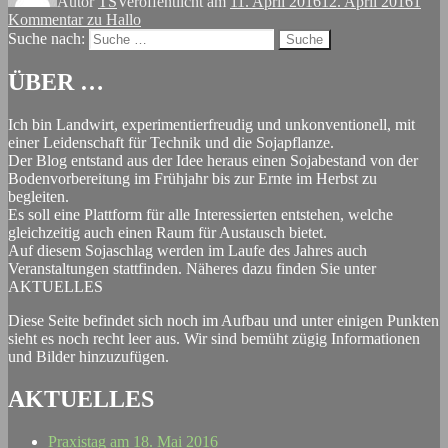
Autor
TS
Veröffentlicht am
11. April 2016
12. April 2016
1
Kommentar
zu Hallo
Suche nach:
Suche
ÜBER …
Ich bin Landwirt, experimentierfreudig und unkonventionell, mit
einer Leidenschaft für Technik und die Sojapflanze.
Der Blog entstand aus der Idee heraus einen Sojabestand von der
Bodenvorbereitung im Frühjahr bis zur Ernte im Herbst zu
begleiten.
Es soll eine Plattform für alle Interessierten entstehen, welche
gleichzeitig auch einen Raum für Austausch bietet.
Auf diesem Sojaschlag werden im Laufe des Jahres auch
Veranstaltungen stattfinden. Näheres dazu finden Sie unter
AKTUELLES
Diese Seite befindet sich noch im Aufbau und unter einigen Punkten
sieht es noch recht leer aus. Wir sind bemüht zügig Informationen
und Bilder hinzuzufügen.
AKTUELLES
Praxistag am 18. Mai 2016